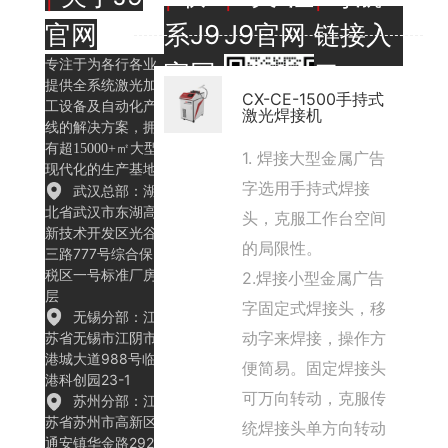
官网
系J9
J9官网
链接入
专注于为各行各业
官网
口
提供全系统激光加
CX-CE-1500手持式
产
服
工设备及自动化产
激光焊接机
品
务
线的解决方案，拥
有超15000+㎡大型
中
范
1. 焊接大型金属广告
现代化的生产基地
销售热
官方客服微信
心
围
字选用手持式焊接
武汉总部：湖
线：
新
案
北省武汉市东湖高
199450
头，克服工作台空间
闻
例
新技术开发区光谷
05587（
的局限性。
中
展
三路777号综合保
微信同
心
示
税区一号标准厂房1
号）
2.焊接小型金属广告
层
关
联
字固定式焊接头，移
微信公众号
售后热
无锡分部：江
于
系
线：
动字来焊接，操作方
苏省无锡市江阴市
J9
J9
400-
港城大道988号临
便简易。固定焊接头
官
官
027-
港科创园23-1
网
网
8558
可万向转动，克服传
苏州分部：江
苏省苏州市高新区
统焊接头单方向转动
官方邮
通安镇华金路292