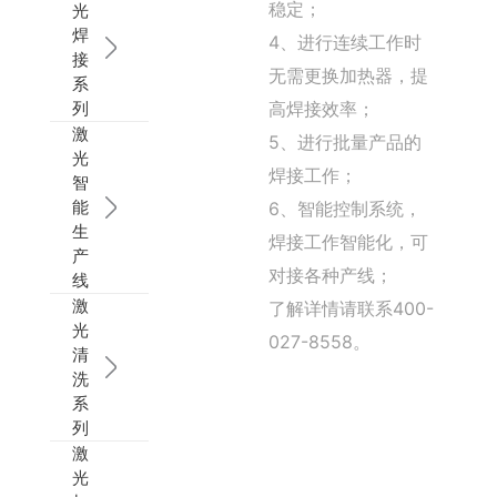
稳定；
光
焊
4、进行连续工作时
接
无需更换加热器，提
系
列
高焊接效率；
激
5、进行批量产品的
光
焊接工作；
智
能
6、智能控制系统，
生
焊接工作智能化，可
产
对接各种产线；
线
激
了解详情请联系400-
光
027-8558。
清
洗
系
列
激
光