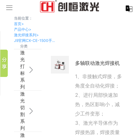
当前位置：
首页
>
产品中心
>
激光焊接系列
>
分享到
J9官网CX-CE-1500手...
新浪微博
分类
激
微信
光
多轴联动激光焊接机
百度贴吧
打
豆瓣
标
1、非接触式焊接，多
系
QQ好友
角度全自动化焊接；
列
激
2、进行局部快速加
光
热，热区影响小，减
切
少工件变形；
割
系
3、激光半导体作为
列
焊接热源，焊接质量
激