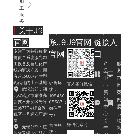
加
工
服
务
|
关于J9
|
联
|
关注
|
导航
官网
系J9
J9官网
链接入
专注于为各行各业
官网
口
提供全系统激光加
产
服
工设备及自动化产
品
务
线的解决方案，拥
有超15000+㎡大型
中
范
现代化的生产基地
销售热
官方客服微信
心
围
武汉总部：湖
线：
新
案
北省武汉市东湖高
199450
闻
例
新技术开发区光谷
05587（
中
展
三路777号综合保
微信同
心
示
税区一号标准厂房1
号）
层
关
联
微信公众号
售后热
无锡分部：江
于
系
线：
苏省无锡市江阴市