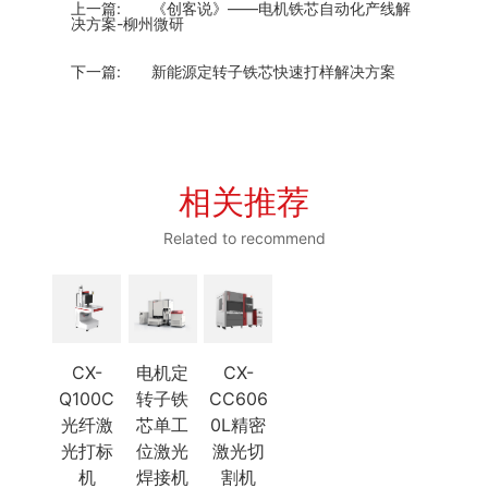
上一篇:
《创客说》——电机铁芯自动化产线解
决方案-柳州微研
下一篇:
新能源定转子铁芯快速打样解决方案
相关推荐
Related to recommend
CX-
电机定
CX-
Q100C
转子铁
CC606
光纤激
芯单工
0L精密
光打标
位激光
激光切
机
焊接机
割机