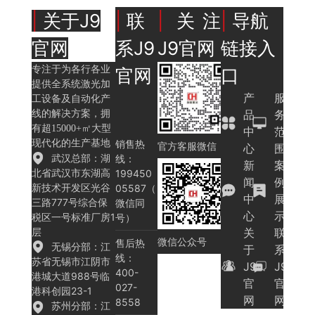
|
关于J9
|
联
|
关注
|
导航
官网
系J9
J9官网
链接入
专注于为各行各业
官网
口
提供全系统激光加
产
服
工设备及自动化产
品
务
线的解决方案，拥
有超15000+㎡大型
中
范
现代化的生产基地
销售热
官方客服微信
心
围
武汉总部：湖
线：
新
案
北省武汉市东湖高
199450
闻
例
新技术开发区光谷
05587（
中
展
三路777号综合保
微信同
心
示
税区一号标准厂房1
号）
层
关
联
微信公众号
售后热
无锡分部：江
于
系
线：
苏省无锡市江阴市
J9
J9
400-
港城大道988号临
官
官
027-
港科创园23-1
网
网
8558
苏州分部：江