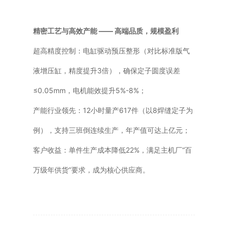
精密工艺与高效产能 —— 高端品质，规模盈利
超高精度控制：电缸驱动预压整形（对比标准版气
液增压缸，精度提升3倍），确保定子圆度误差
≤0.05mm，电机能效提升5%-8%；
产能行业领先：12小时量产617件（以8焊缝定子为
例），支持三班倒连续生产，年产值可达上亿元；
客户收益：单件生产成本降低22%，满足主机厂“百
万级年供货”要求，成为核心供应商。