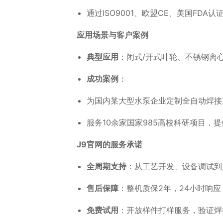
通过ISO9001、欧盟CE、美国FDA认
应用场景与客户案例
典型应用
：闭式/开式叶轮、不锈钢离
成功案例
：
为国内某大型水泵企业定制全自动焊接产
服务10余家国家985高校科研项目，
J9官网的服务承诺
全周期支持
：从工艺开发、设备调试到
售后保障
：整机质保2年，24小时响应
免费试用
：开放样件打样服务，验证焊