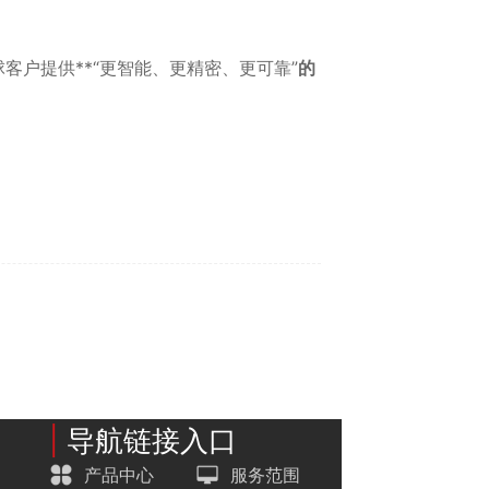
球客户提供**“更智能、更精密、更可靠”
的
|
导航链接入口
产品中心
服务范围