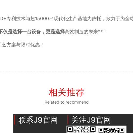
20+专利技术与超15000㎡现代化生产基地为依托，致力于为全
不仅是选择一台设备，更是选择
高效制造的未来**！
属工艺方案与限时优惠！
相关推荐
Related to recommend
|
联系J9官网
|
关注J9官网