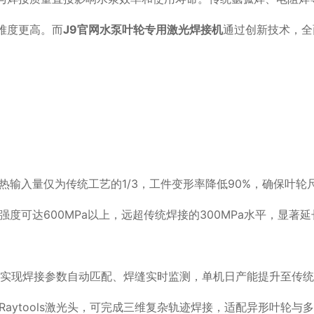
难度更高。而
J9官网水泵叶轮专用激光焊接机
通过创新技术，全
热输入量仅为传统工艺的1/3，工件变形率降低90%，确保叶轮
度可达600MPa以上，远超传统焊接的300MPa水平，显著
，实现焊接参数自动匹配、焊缝实时监测，单机日产能提升至传统
Raytools激光头，可完成三维复杂轨迹焊接，适配异形叶轮与