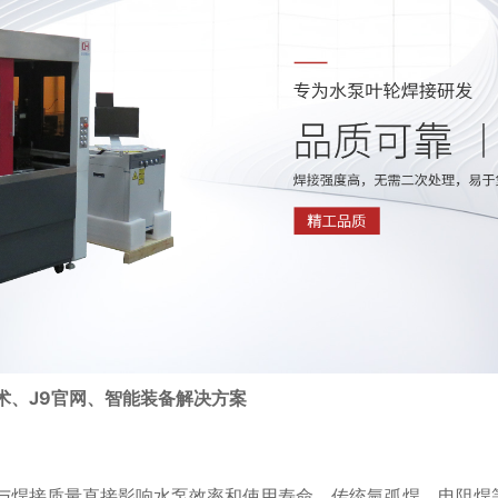
术、J9官网、智能装备解决方案
与焊接质量直接影响水泵效率和使用寿命。传统氩弧焊、电阻焊