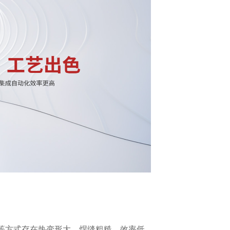
等方式存在热变形大、焊缝粗糙、效率低