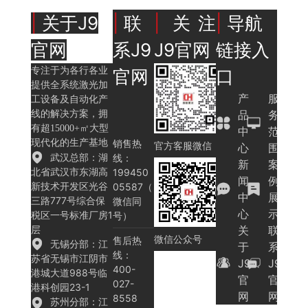
|
关于J9
|
联
|
关注
|
导航
官网
系J9
J9官网
链接入
专注于为各行各业
官网
口
提供全系统激光加
产
服
工设备及自动化产
品
务
线的解决方案，拥
有超15000+㎡大型
中
范
现代化的生产基地
销售热
官方客服微信
心
围
武汉总部：湖
线：
新
案
北省武汉市东湖高
199450
闻
例
新技术开发区光谷
05587（
中
展
三路777号综合保
微信同
心
示
税区一号标准厂房1
号）
层
关
联
微信公众号
售后热
无锡分部：江
于
系
线：
苏省无锡市江阴市
J9
J9
400-
港城大道988号临
官
官
027-
港科创园23-1
网
网
8558
苏州分部：江