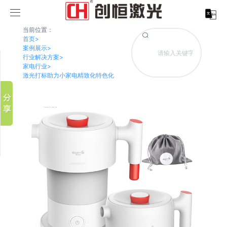
当前位置：
首页
>
历史
清空记录
案例展示
>
记录
行业解决方案
>
分享到
家电行业
>
新浪微博
激光打标助力小家电精致化特色化
微信
百度贴吧
取消
豆瓣
历史
清空记录
QQ好友
记录