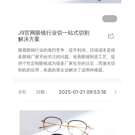
J9官网眼镜行业切一站式切割
解决方案
随着眼镜行业的激烈竞争，提升利润，压缩成本是很
多眼镜厂家开始关注的问题。改善眼镜制造工艺、提
供个性定制眼镜成为很多厂家生存的法宝，而激光切
割机的应用，各面的替企业解决了这两种难题。
2025-01-21 09:53:18
参数
日期：