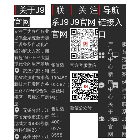
|
关于J9
|
联
|
关注
|
导航
官网
系J9
J9官网
链接入
专注于为各行各业
官网
口
提供全系统激光加
产
服
工设备及自动化产
品
务
线的解决方案，拥
有超15000+㎡大型
中
范
现代化的生产基地
销售热
官方客服微信
心
围
武汉总部：湖
线：
新
案
北省武汉市东湖高
199450
闻
例
新技术开发区光谷
05587（
中
展
三路777号综合保
微信同
心
示
税区一号标准厂房1
号）
层
关
联
微信公众号
售后热
无锡分部：江
于
系
线：
苏省无锡市江阴市
J9
J9
400-
港城大道988号临
官
官
027-
港科创园23-1
网
网
8558
苏州分部：江